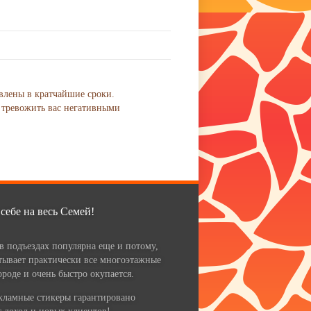
овлены в кратчайшие сроки.
 тревожить вас негативными
 себе на весь Семей!
в подъездах популярна еще и потому,
тывает практически все многоэтажные
ороде и очень быстро окупается.
кламные стикеры гарантировано