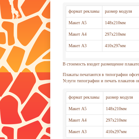
формат рекламы
размер модуля
Макет А5
148х210мм
Макет А4
297х210мм
Макет А3
410х297мм
В стоимость входит размещение плакатов
Плакаты печатаются в типографии офсет
Услуги типографии и печать плакатов оп
формат рекламы
размер модуля
Макет А5
148х210мм
Макет А4
297х210мм
Макет А3
410х297мм