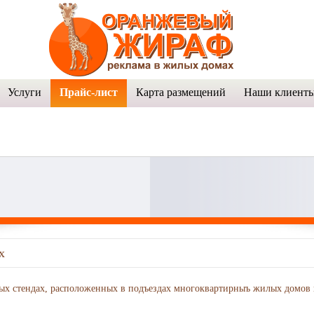
Услуги
Прайс-лист
Карта размещений
Наши клиент
х
 стендах, расположенных в подъездах многоквартирныъ жилых домов г.