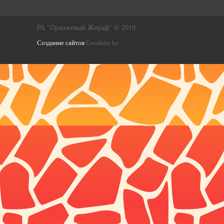
РА "Оранжевый Жираф" © 2019
Создание сайтов
Goodsite.kz